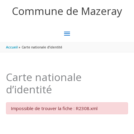
Aller au contenu
Aller au pied de page
Commune de Mazeray
MENU
PRINCIPAL
Accueil
Carte nationale d’identité
Carte nationale
d’identité
Impossible de trouver la fiche : R2308.xml