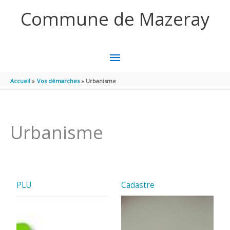
Aller au contenu
Aller au pied de page
Commune de Mazeray
MENU
PRINCIPAL
Accueil
Vos démarches
Urbanisme
Urbanisme
PLU
Cadastre