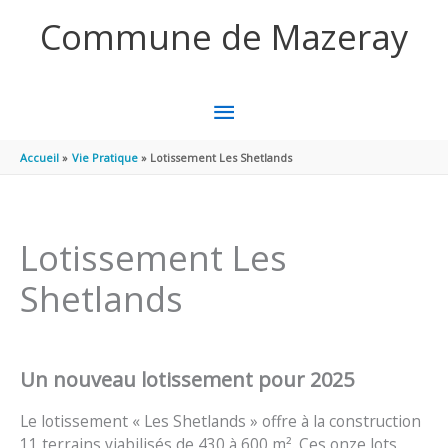
Aller au contenu
Aller au pied de page
Commune de Mazeray
MENU
PRINCIPAL
Accueil
Vie Pratique
Lotissement Les Shetlands
Lotissement Les
Shetlands
Un nouveau lotissement pour 2025
Le lotissement « Les Shetlands » offre à la construction
11 terrains viabilisés de 430 à 600 m². Ces onze lots