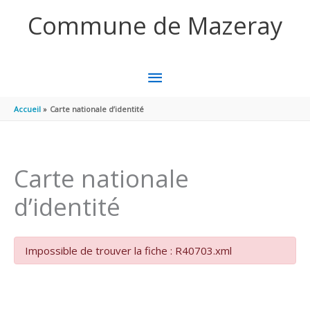
Aller au contenu
Aller au pied de page
Commune de Mazeray
MENU
PRINCIPAL
Accueil
Carte nationale d’identité
Carte nationale
d’identité
Impossible de trouver la fiche : R40703.xml