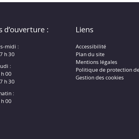
s d’ouverture :
Liens
s-midi :
Accessibilité
17 h 30
Plan du site
Mentions légales
udi :
Politique de protection d
 h 00
Gestion des cookies
17 h 30
atin :
 h 00