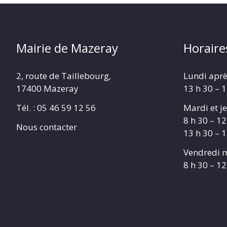
Mairie de Mazeray
Horaire
2, route de Taillebourg,
Lundi aprè
17400 Mazeray
13 h 30 – 
Tél. :
05 46 59 12 56
Mardi et je
8 h 30 – 12
Nous contacter
13 h 30 – 
Vendredi m
8 h 30 – 12