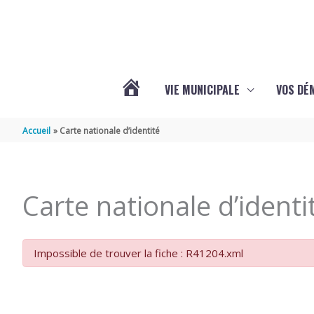
Aller au contenu
Aller au pied de page
VIE MUNICIPALE
VOS DÉ
ACTUALITÉS
Accueil
Carte nationale d’identité
DE
Carte nationale d’identi
MAZERAY
Impossible de trouver la fiche : R41204.xml