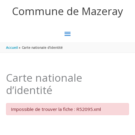
Aller au contenu
Aller au pied de page
Commune de Mazeray
MENU
PRINCIPAL
Accueil
Carte nationale d’identité
Carte nationale
d’identité
Impossible de trouver la fiche : R52095.xml