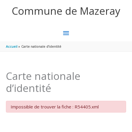
Aller au contenu
Aller au pied de page
Commune de Mazeray
MENU
PRINCIPAL
Accueil
Carte nationale d’identité
Carte nationale
d’identité
Impossible de trouver la fiche : R54405.xml