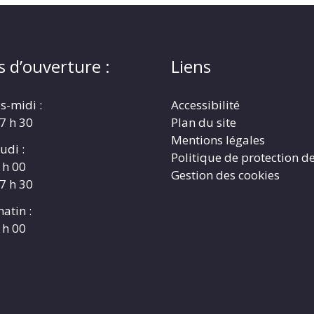
s d’ouverture :
Liens
s-midi :
Accessibilité
17 h 30
Plan du site
Mentions légales
udi :
Politique de protection d
 h 00
Gestion des cookies
17 h 30
atin :
 h 00