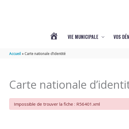
Aller au contenu
Aller au pied de page
VIE MUNICIPALE
VOS DÉ
ACTUALITÉS
Accueil
Carte nationale d’identité
DE
Carte nationale d’identi
MAZERAY
Impossible de trouver la fiche : R56401.xml