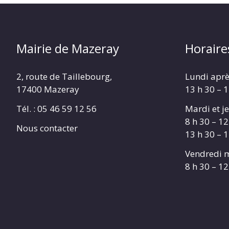
Mairie de Mazeray
Horaire
2, route de Taillebourg,
Lundi aprè
17400 Mazeray
13 h 30 – 
Tél. :
05 46 59 12 56
Mardi et je
8 h 30 – 12
Nous contacter
13 h 30 – 
Vendredi m
8 h 30 – 12