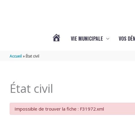
Aller au contenu
Aller au pied de page
VIE MUNICIPALE
VOS DÉ
ACTUALITÉS
Accueil
État civil
DE
État civil
MAZERAY
Impossible de trouver la fiche : F31972.xml