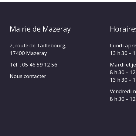
Mairie de Mazeray
Horaire
2, route de Taillebourg,
Lundi aprè
17400 Mazeray
13 h 30 – 
Tél. :
05 46 59 12 56
Mardi et je
8 h 30 – 12
Nous contacter
13 h 30 – 
Vendredi m
8 h 30 – 12