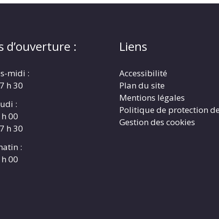
s d’ouverture :
Liens
s-midi :
Accessibilité
17 h 30
Plan du site
Mentions légales
udi :
Politique de protection d
 h 00
Gestion des cookies
17 h 30
atin :
 h 00