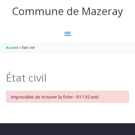
Aller au contenu
Aller au pied de page
Commune de Mazeray
MENU
PRINCIPAL
Accueil
État civil
État civil
Impossible de trouver la fiche : R1130.xml