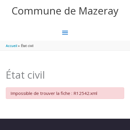
Aller au contenu
Aller au pied de page
Commune de Mazeray
MENU
PRINCIPAL
Accueil
État civil
État civil
Impossible de trouver la fiche : R12542.xml