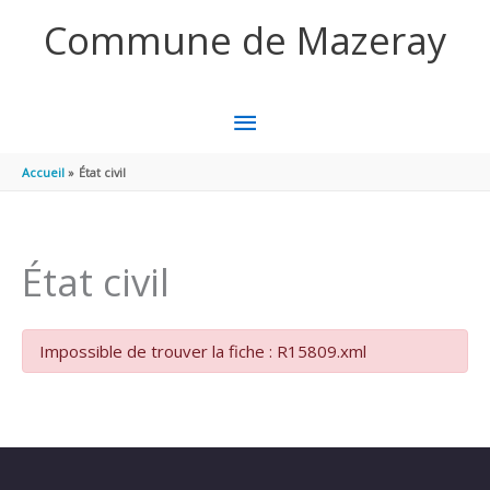
Aller au contenu
Aller au pied de page
Commune de Mazeray
MENU
PRINCIPAL
Accueil
État civil
État civil
Impossible de trouver la fiche : R15809.xml