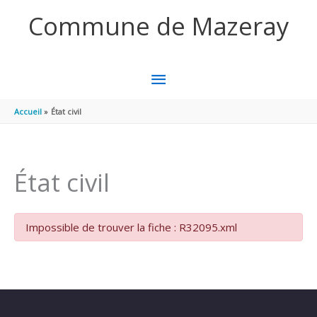
Aller au contenu
Aller au pied de page
Commune de Mazeray
MENU
PRINCIPAL
Accueil
État civil
État civil
Impossible de trouver la fiche : R32095.xml