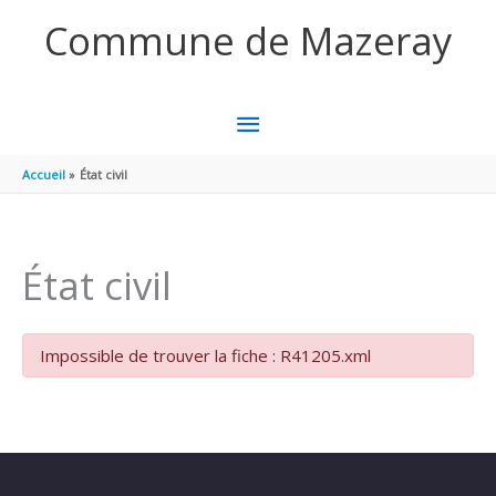
Aller au contenu
Aller au pied de page
Commune de Mazeray
MENU
PRINCIPAL
Accueil
État civil
État civil
Impossible de trouver la fiche : R41205.xml