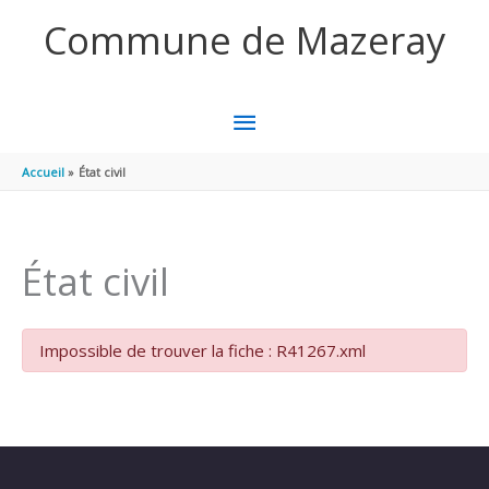
Aller au contenu
Aller au pied de page
Commune de Mazeray
MENU
PRINCIPAL
Accueil
État civil
État civil
Impossible de trouver la fiche : R41267.xml