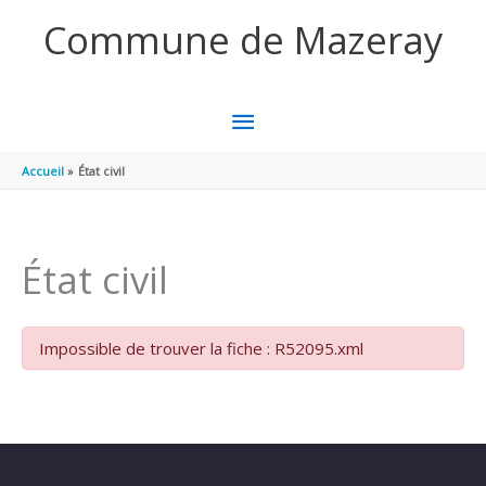
Aller au contenu
Aller au pied de page
Commune de Mazeray
MENU
PRINCIPAL
Accueil
État civil
État civil
Impossible de trouver la fiche : R52095.xml