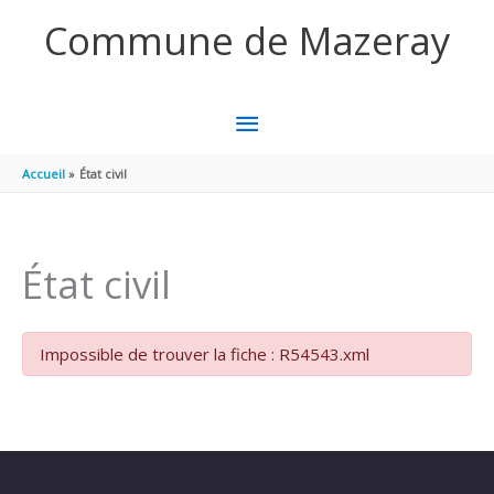
Aller au contenu
Aller au pied de page
Commune de Mazeray
MENU
PRINCIPAL
Accueil
État civil
État civil
Impossible de trouver la fiche : R54543.xml