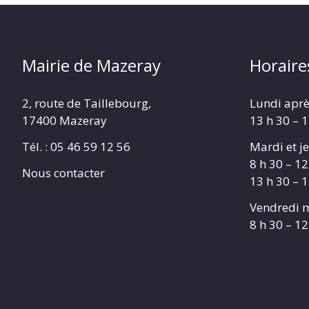
Mairie de Mazeray
Horaire
2, route de Taillebourg,
Lundi aprè
17400 Mazeray
13 h 30 – 
Tél. :
05 46 59 12 56
Mardi et je
8 h 30 – 12
Nous contacter
13 h 30 – 
Vendredi m
8 h 30 – 12