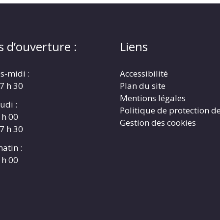
s d’ouverture :
Liens
s-midi :
Accessibilité
17 h 30
Plan du site
Mentions légales
udi :
Politique de protection d
 h 00
Gestion des cookies
17 h 30
atin :
 h 00