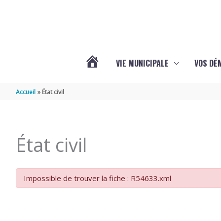
Aller au contenu
Aller au pied de page
VIE MUNICIPALE
VOS DÉ
ACTUALITÉS
Accueil
État civil
DE
État civil
MAZERAY
Impossible de trouver la fiche : R54633.xml