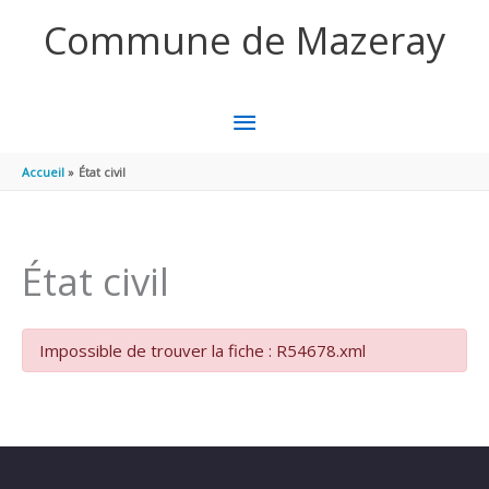
Aller au contenu
Aller au pied de page
Commune de Mazeray
MENU
PRINCIPAL
Accueil
État civil
État civil
Impossible de trouver la fiche : R54678.xml