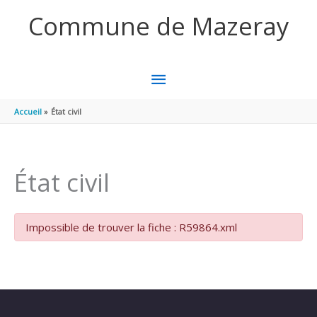
Aller au contenu
Aller au pied de page
Commune de Mazeray
MENU
PRINCIPAL
Accueil
État civil
État civil
Impossible de trouver la fiche : R59864.xml