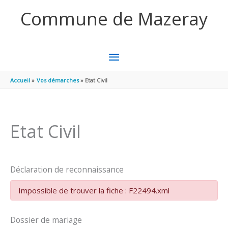
Aller au contenu
Aller au pied de page
Commune de Mazeray
MENU
PRINCIPAL
Accueil
Vos démarches
Etat Civil
Etat Civil
Déclaration de reconnaissance
Impossible de trouver la fiche : F22494.xml
Dossier de mariage