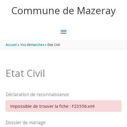
Aller au contenu
Aller au pied de page
Commune de Mazeray
MENU
PRINCIPAL
Accueil
Vos démarches
Etat Civil
Etat Civil
Déclaration de reconnaissance
Impossible de trouver la fiche : F23556.xml
Dossier de mariage