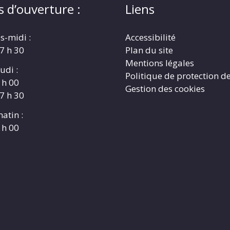
s d’ouverture :
Liens
s-midi :
Accessibilité
17 h 30
Plan du site
Mentions légales
udi :
Politique de protection d
 h 00
Gestion des cookies
17 h 30
atin :
 h 00