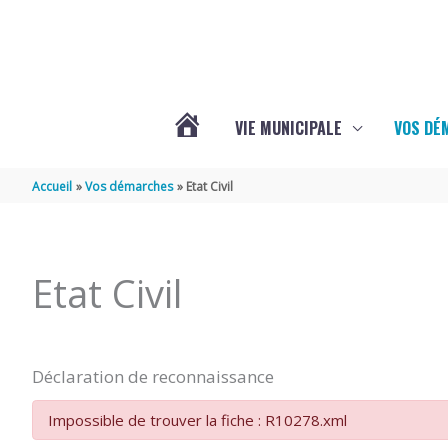
Aller au contenu
Aller au pied de page
VIE MUNICIPALE
VOS DÉ
ACTUALITÉS
Accueil
Vos démarches
Etat Civil
DE
Etat Civil
MAZERAY
Déclaration de reconnaissance
Impossible de trouver la fiche : R10278.xml