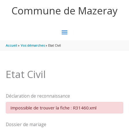
Aller au contenu
Aller au pied de page
Commune de Mazeray
MENU
PRINCIPAL
Accueil
Vos démarches
Etat Civil
Etat Civil
Déclaration de reconnaissance
Impossible de trouver la fiche : R31460.xml
Dossier de mariage