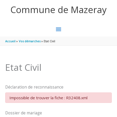
Aller au contenu
Aller au pied de page
Commune de Mazeray
MENU
PRINCIPAL
Accueil
Vos démarches
Etat Civil
Etat Civil
Déclaration de reconnaissance
Impossible de trouver la fiche : R32408.xml
Dossier de mariage