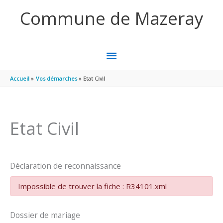
Aller au contenu
Aller au pied de page
Commune de Mazeray
MENU
PRINCIPAL
Accueil
Vos démarches
Etat Civil
Etat Civil
Déclaration de reconnaissance
Impossible de trouver la fiche : R34101.xml
Dossier de mariage