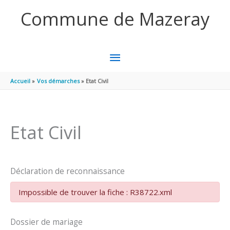
Aller au contenu
Aller au pied de page
Commune de Mazeray
MENU
PRINCIPAL
Accueil
Vos démarches
Etat Civil
Etat Civil
Déclaration de reconnaissance
Impossible de trouver la fiche : R38722.xml
Dossier de mariage