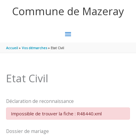
Aller au contenu
Aller au pied de page
Commune de Mazeray
MENU
PRINCIPAL
Accueil
Vos démarches
Etat Civil
Etat Civil
Déclaration de reconnaissance
Impossible de trouver la fiche : R48440.xml
Dossier de mariage