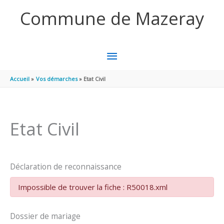
Aller au contenu
Aller au pied de page
Commune de Mazeray
MENU
PRINCIPAL
Accueil
Vos démarches
Etat Civil
Etat Civil
Déclaration de reconnaissance
Impossible de trouver la fiche : R50018.xml
Dossier de mariage