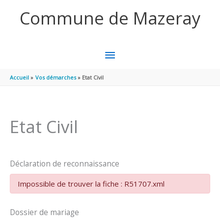
Aller au contenu
Aller au pied de page
Commune de Mazeray
MENU
PRINCIPAL
Accueil
Vos démarches
Etat Civil
Etat Civil
Déclaration de reconnaissance
Impossible de trouver la fiche : R51707.xml
Dossier de mariage