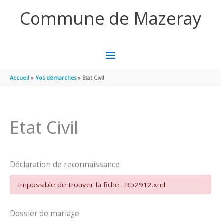
Aller au contenu
Aller au pied de page
Commune de Mazeray
MENU
PRINCIPAL
Accueil
Vos démarches
Etat Civil
Etat Civil
Déclaration de reconnaissance
Impossible de trouver la fiche : R52912.xml
Dossier de mariage