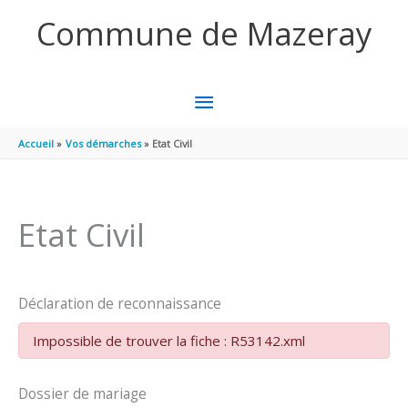
Aller au contenu
Aller au pied de page
Commune de Mazeray
MENU
PRINCIPAL
Accueil
Vos démarches
Etat Civil
Etat Civil
Déclaration de reconnaissance
Impossible de trouver la fiche : R53142.xml
Dossier de mariage