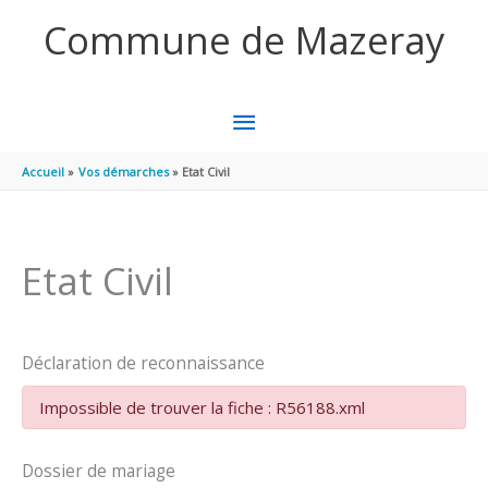
Aller au contenu
Aller au pied de page
Commune de Mazeray
MENU
PRINCIPAL
Accueil
Vos démarches
Etat Civil
Etat Civil
Déclaration de reconnaissance
Impossible de trouver la fiche : R56188.xml
Dossier de mariage