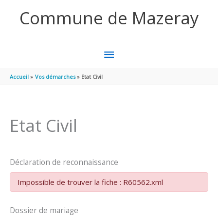
Aller au contenu
Aller au pied de page
Commune de Mazeray
MENU
PRINCIPAL
Accueil
Vos démarches
Etat Civil
Etat Civil
Déclaration de reconnaissance
Impossible de trouver la fiche : R60562.xml
Dossier de mariage