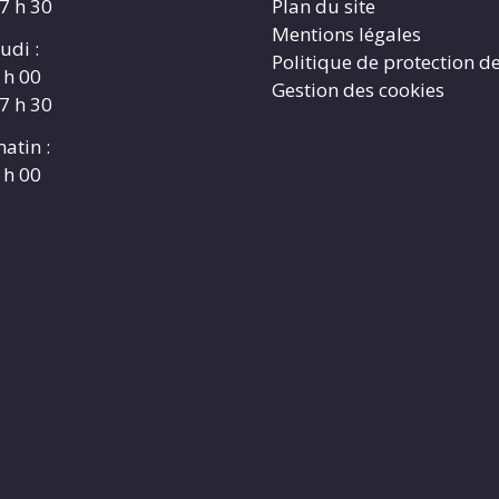
17 h 30
Plan du site
Mentions légales
udi :
Politique de protection d
 h 00
Gestion des cookies
17 h 30
atin :
 h 00