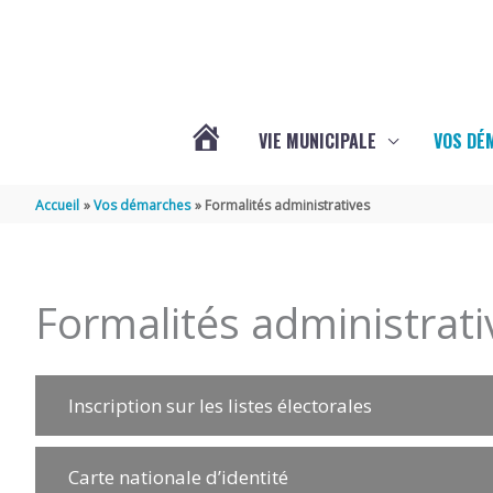
Aller au contenu
Aller au pied de page
VIE MUNICIPALE
VOS DÉ
ACTUALITÉS
Accueil
Vos démarches
Formalités administratives
DE
Formalités administrati
MAZERAY
Inscription sur les listes électorales
Carte nationale d’identité