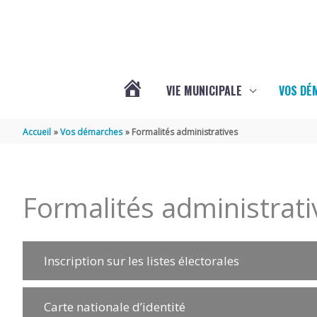
Aller au contenu
Aller au pied de page
VIE MUNICIPALE
VOS DÉ
ACTUALITÉS
Accueil
Vos démarches
Formalités administratives
DE
Formalités administrati
MAZERAY
Inscription sur les listes électorales
Carte nationale d’identité