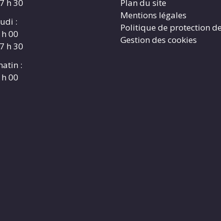
17 h 30
Plan du site
Mentions légales
udi :
Politique de protection d
 h 00
Gestion des cookies
17 h 30
atin :
 h 00