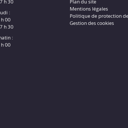
17 h 30
Plan du site
Mentions légales
udi :
Politique de protection d
 h 00
Gestion des cookies
17 h 30
atin :
 h 00