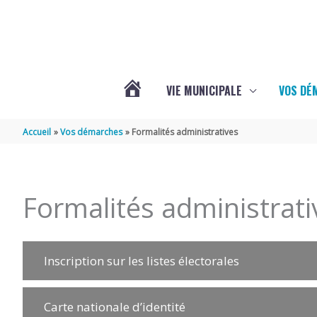
Aller au contenu
Aller au pied de page
VIE MUNICIPALE
VOS DÉ
ACTUALITÉS
Accueil
Vos démarches
Formalités administratives
DE
Formalités administrati
MAZERAY
Inscription sur les listes électorales
Carte nationale d’identité