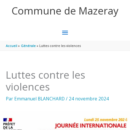
Aller au contenu
Aller au pied de page
Commune de Mazeray
MENU
PRINCIPAL
Accueil
Générale
Luttes contre les violences
Luttes contre les
violences
Par
Emmanuel BLANCHARD
/
24 novembre 2024