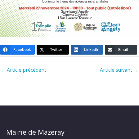
Facebook
Twitter
LinkedIn
Email
←
Article précédent
Article suivant
→
Mairie de Mazeray