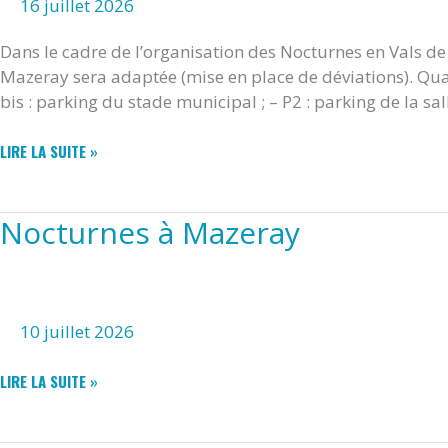
16 juillet 2026
Dans le cadre de l’organisation des Nocturnes en Vals de 
Mazeray sera adaptée (mise en place de déviations). Quat
bis : parking du stade municipal ; – P2 : parking de la sal
NOCTURNES
LIRE LA SUITE »
EN
VALS
DE
Nocturnes à Mazeray
SAINTONGE
10 juillet 2026
NOCTURNES
LIRE LA SUITE »
À
MAZERAY