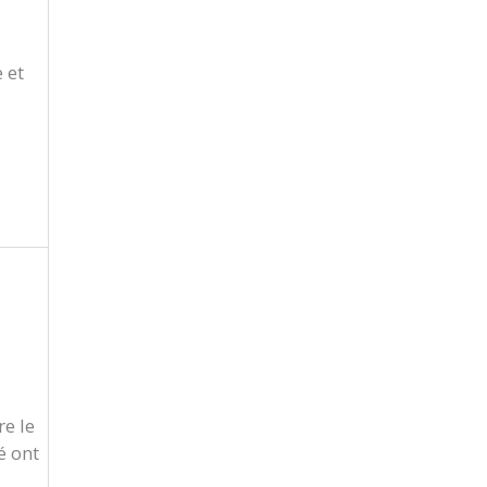
 et
re le
é ont