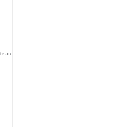
e
te au