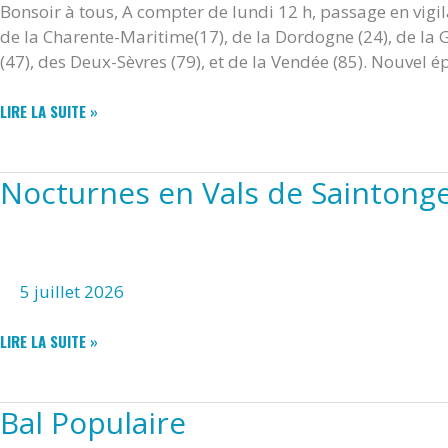
Bonsoir à tous, A compter de lundi 12 h, passage en vigi
de la Charente-Maritime(17), de la Dordogne (24), de la G
(47), des Deux-Sèvres (79), et de la Vendée (85). Nouvel 
VIGILANCE
LIRE LA SUITE »
ORANGE
CANICULE
Nocturnes en Vals de Saintong
5 juillet 2026
NOCTURNES
LIRE LA SUITE »
EN
VALS
DE
Bal Populaire
SAINTONGE