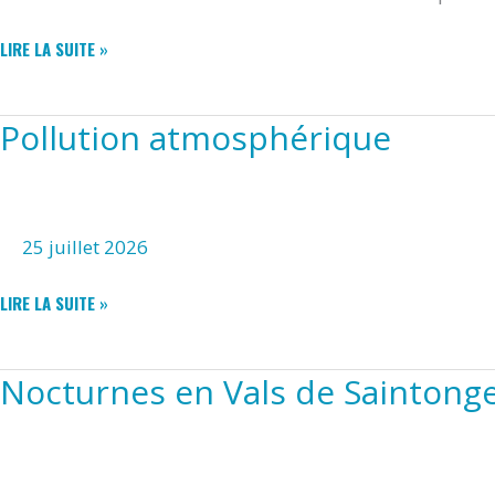
SOLIDARITÉ
LIRE LA SUITE »
INCENDIES
EN
GIRONDE
Pollution atmosphérique
ET
LANDES
25 juillet 2026
POLLUTION
LIRE LA SUITE »
ATMOSPHÉRIQUE
Nocturnes en Vals de Saintong