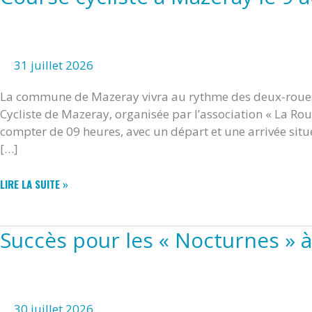
31 juillet 2026
La commune de Mazeray vivra au rythme des deux-roues 
Cycliste de Mazeray, organisée par l’association « La Rou
compter de 09 heures, avec un départ et une arrivée situ
[…]
COURSE
LIRE LA SUITE »
CYCLISTE
À
MAZERAY
Succès pour les « Nocturnes » 
LE
9
AOÛT
30 juillet 2026