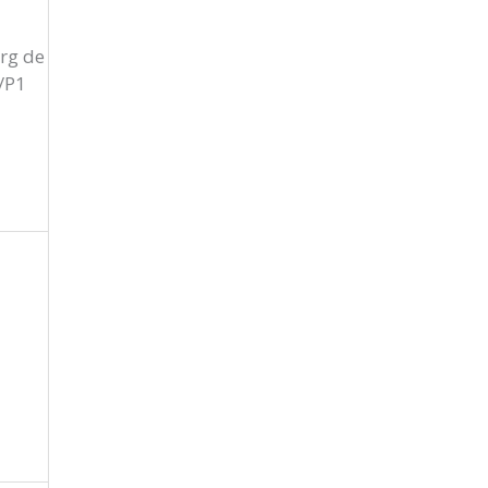
urg de
/P1