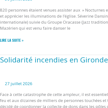
820 personnes étaient venues assister aux » Nocturnes e
et apprécier les illuminations de l’église. Séverine Dansi
internationale) suivie du Groupe Oracasse (Jazz tradition
Mazérien qui est venu faire danser le
SUCCÈS
LIRE LA SUITE »
POUR
LES
« NOCTURNES »
Solidarité incendies en Girond
À
MAZERAY
27 juillet 2026
Face à cette catastrophe de cette ampleur, il est essentiel
feu et aux dizaines de milliers de personnes touchées e
décidé de coordonner la collecte de dons dans les pôles 