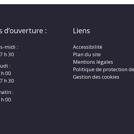
s d’ouverture :
Liens
s-midi :
Accessibilité
17 h 30
Plan du site
Mentions légales
udi :
Politique de protection d
 h 00
Gestion des cookies
17 h 30
atin :
 h 00