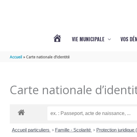
Aller au contenu
Aller au pied de page
VIE MUNICIPALE
VOS DÉ
ACTUALITÉS
Accueil
Carte nationale d’identité
DE
Carte nationale d’identi
MAZERAY
Accueil particuliers
>
Famille - Scolarité
>
Protection juridique (t