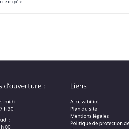
ance du père
s d’ouverture :
Liens
s-midi :
Accessibilité
17 h 30
Plan du site
Mentions légales
udi :
Politique de protection d
 h 00