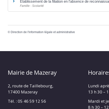
Établissement de la filiation en l'absence de reconnaiss
Famille - Scolarité
©
Direction de l'information légale et administrative
Mairie de Mazeray
Horaire
2, route de Taillebourg,
Lundi aprè
17400 Mazeray
13 h 30 – 
Tél. :
05 46 59 12 56
Mardi et je
8 h 30 – 12