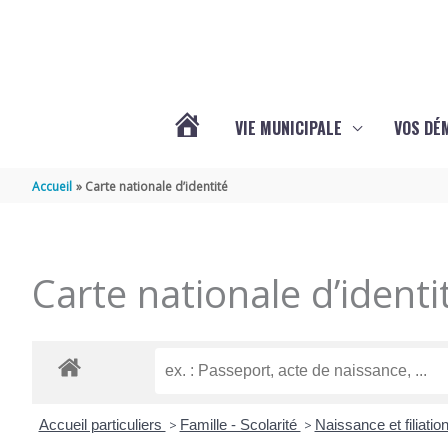
Aller au contenu
Aller au pied de page
VIE MUNICIPALE
VOS DÉ
ACTUALITÉS
Accueil
Carte nationale d’identité
DE
Carte nationale d’identi
MAZERAY
Accueil particuliers
>
Famille - Scolarité
>
Naissance et filiatio