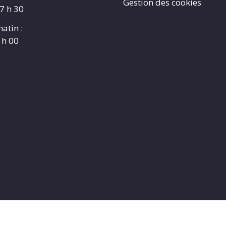
Gestion des cookies
17 h 30
atin :
 h 00