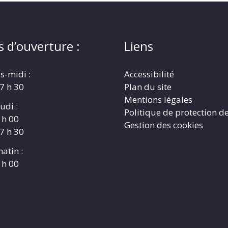
s d’ouverture :
Liens
s-midi :
Accessibilité
17 h 30
Plan du site
Mentions légales
udi :
Politique de protection d
 h 00
Gestion des cookies
17 h 30
atin :
 h 00