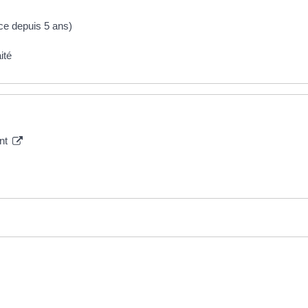
ce depuis 5 ans)
aité
ant