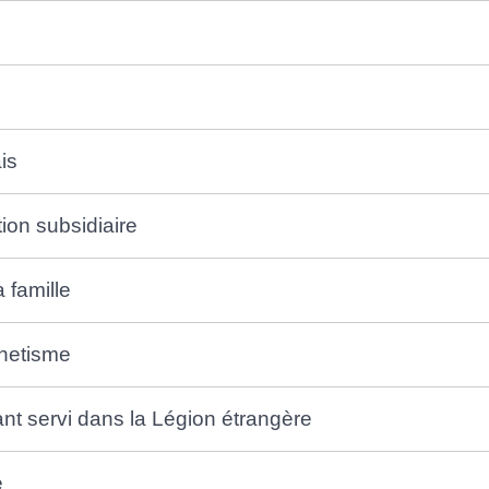
is
tion subsidiaire
a famille
énetisme
ant servi dans la Légion étrangère
e