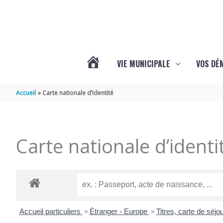
Aller au contenu
Aller au pied de page
VIE MUNICIPALE
VOS DÉ
ACTUALITÉS
Accueil
Carte nationale d’identité
DE
Carte nationale d’identi
MAZERAY
Accueil particuliers
>
Étranger - Europe
>
Titres, carte de séj