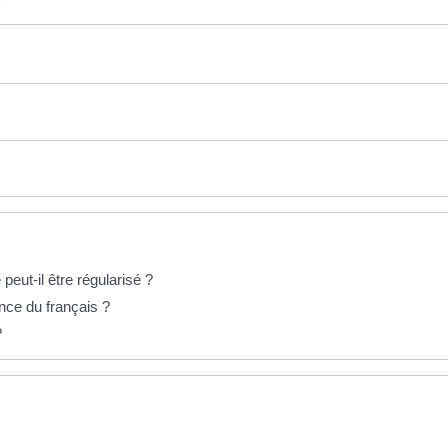
eut-il être régularisé ?
nce du français ?
?