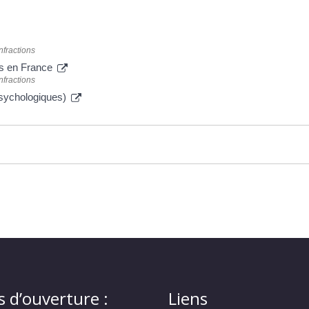
nfractions
is en France
nfractions
psychologiques)
s d’ouverture :
Liens