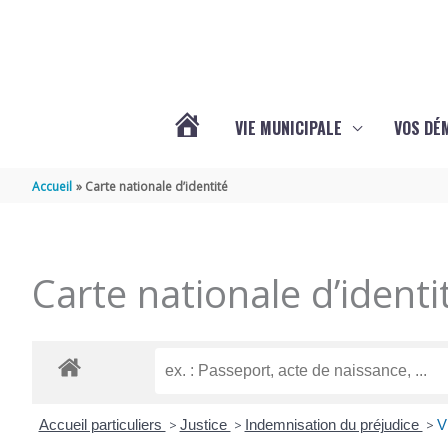
Aller au contenu
Aller au pied de page
VIE MUNICIPALE
VOS DÉ
ACTUALITÉS
Accueil
Carte nationale d’identité
DE
Carte nationale d’identi
MAZERAY
Accueil particuliers
>
Justice
>
Indemnisation du préjudice
>
V