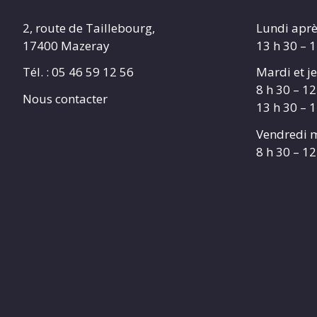
2, route de Taillebourg,
Lundi aprè
17400 Mazeray
13 h 30 – 
Tél. :
05 46 59 12 56
Mardi et je
8 h 30 – 12
Nous contacter
13 h 30 – 
Vendredi m
8 h 30 – 12