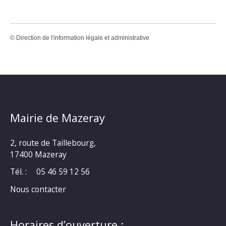
©
Direction de l'information légale et administrative
Mairie de Mazeray
2, route de Taillebourg,
17400 Mazeray
Tél. :
05 46 59 12 56
Nous contacter
Horaires d’ouverture :