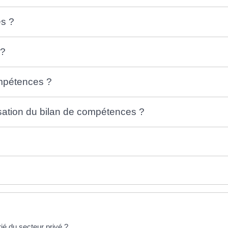
es ?
 ?
ompétences ?
sation du bilan de compétences ?
rié du secteur privé ?