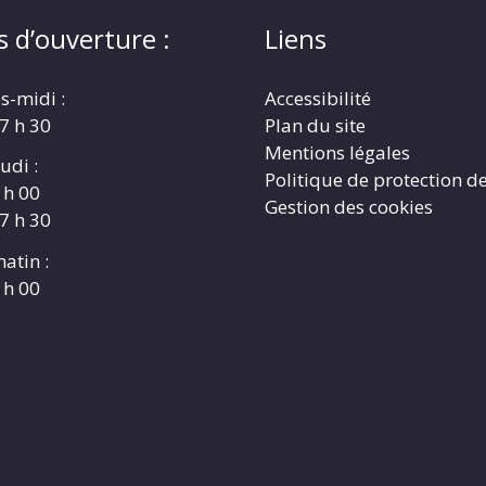
s d’ouverture :
Liens
s-midi :
Accessibilité
17 h 30
Plan du site
Mentions légales
udi :
Politique de protection d
 h 00
Gestion des cookies
17 h 30
atin :
 h 00