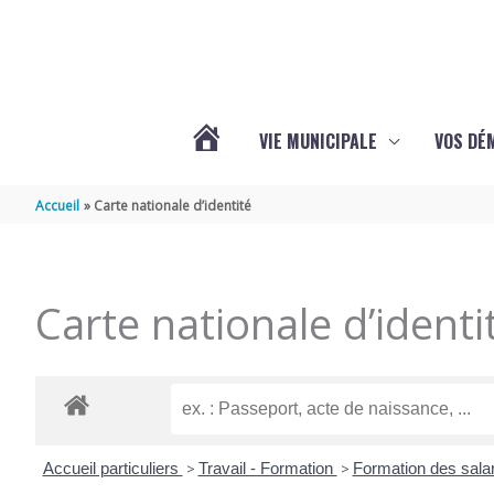
Aller au contenu
Aller au pied de page
VIE MUNICIPALE
VOS DÉ
ACTUALITÉS
Accueil
Carte nationale d’identité
DE
Carte nationale d’identi
MAZERAY
Accueil particuliers
>
Travail - Formation
>
Formation des salar