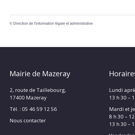
©
Direction de l'information légale et administrative
Mairie de Mazeray
Horaire
2, route de Taillebourg,
Lundi aprè
17400 Mazeray
13 h 30 – 
Tél. :
05 46 59 12 56
Mardi et je
8 h 30 – 12
Nous contacter
13 h 30 – 