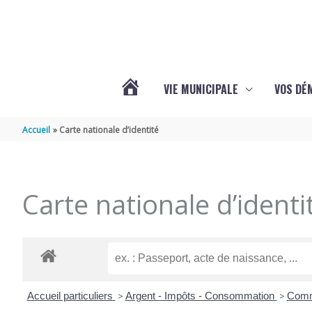
Aller au contenu
Aller au pied de page
VIE MUNICIPALE
VOS DÉ
ACTUALITÉS
Accueil
Carte nationale d’identité
DE
Carte nationale d’identi
MAZERAY
Accueil particuliers
>
Argent - Impôts - Consommation
>
Commu