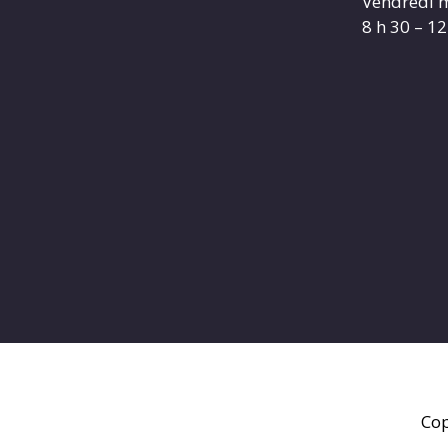
Vendredi m
8 h 30 – 12
Cop