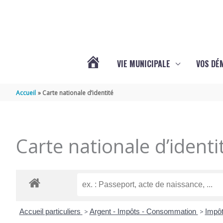
Aller au contenu
Aller au pied de page
VIE MUNICIPALE
VOS DÉ
ACTUALITÉS
Accueil
Carte nationale d’identité
DE
Carte nationale d’identi
MAZERAY
Accueil particuliers
>
Argent - Impôts - Consommation
>
Impôt