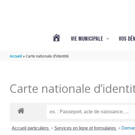
Aller au contenu
Aller au pied de page
VIE MUNICIPALE
VOS DÉ
ACTUALITÉS
Accueil
Carte nationale d’identité
DE
Carte nationale d’identi
MAZERAY
Accueil particuliers
>
Services en ligne et formulaires
>
Demand