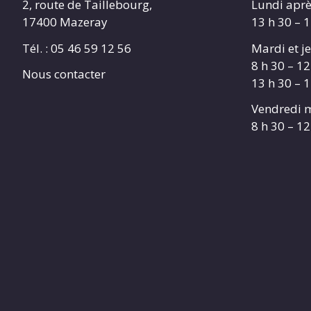
2, route de Taillebourg,
Lundi aprè
17400 Mazeray
13 h 30 – 
Tél. :
05 46 59 12 56
Mardi et je
8 h 30 – 12
Nous contacter
13 h 30 – 
Vendredi m
8 h 30 – 12