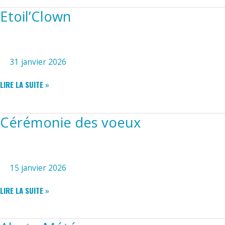
DU
LUNDI
Etoil’Clown
31 janvier 2026
ETOIL’CLOWN
LIRE LA SUITE »
Cérémonie des voeux
15 janvier 2026
CÉRÉMONIE
LIRE LA SUITE »
DES
VOEUX