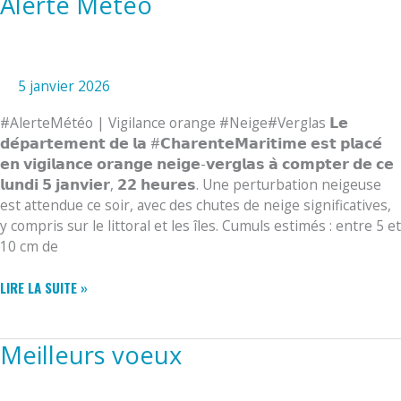
Alerte Météo
5 janvier 2026
#AlerteMétéo | Vigilance orange #Neige#Verglas 𝗟𝗲
𝗱𝗲́𝗽𝗮𝗿𝘁𝗲𝗺𝗲𝗻𝘁 𝗱𝗲 𝗹𝗮 #𝗖𝗵𝗮𝗿𝗲𝗻𝘁𝗲𝗠𝗮𝗿𝗶𝘁𝗶𝗺𝗲 𝗲𝘀𝘁 𝗽𝗹𝗮𝗰𝗲́
𝗲𝗻 𝘃𝗶𝗴𝗶𝗹𝗮𝗻𝗰𝗲 𝗼𝗿𝗮𝗻𝗴𝗲 𝗻𝗲𝗶𝗴𝗲-𝘃𝗲𝗿𝗴𝗹𝗮𝘀 𝗮̀ 𝗰𝗼𝗺𝗽𝘁𝗲𝗿 𝗱𝗲 𝗰𝗲
𝗹𝘂𝗻𝗱𝗶 𝟱 𝗷𝗮𝗻𝘃𝗶𝗲𝗿, 𝟮𝟮 𝗵𝗲𝘂𝗿𝗲𝘀. Une perturbation neigeuse
est attendue ce soir, avec des chutes de neige significatives,
y compris sur le littoral et les îles. Cumuls estimés : entre 5 et
10 cm de
ALERTE
LIRE LA SUITE »
MÉTÉO
Meilleurs voeux