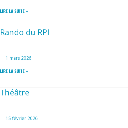
FC
LIRE LA SUITE »
MAZERAY
Rando du RPI
1 mars 2026
RANDO
LIRE LA SUITE »
DU
RPI
Théâtre
15 février 2026