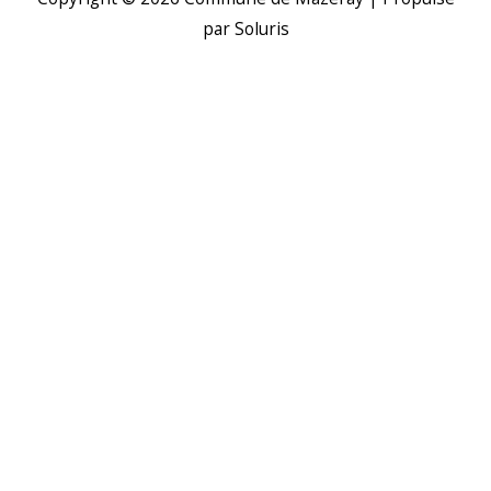
par Soluris
H
d
p