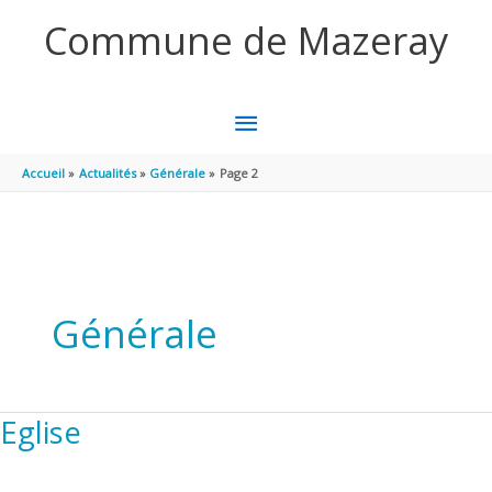
Aller au contenu
Aller au pied de page
Commune de Mazeray
MENU
PRINCIPAL
Accueil
Actualités
Générale
Page 2
Générale
Eglise