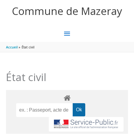
Aller au contenu
Aller au pied de page
Commune de Mazeray
MENU
PRINCIPAL
Accueil
État civil
État civil